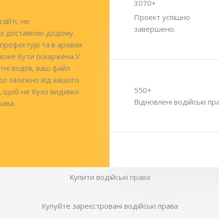
3070+
Проект успішно
айті, не
завершено.
 з доставкою додому.
префектурі та в архівах
 може бути оскаржена.У
ні водіїв, ваш файл
кіл залежно від вашого
550+
, щоб не було видимої
Відновлені водійські пр
рава.
Купити водійські права
Купуйте зареєстровані водійські права