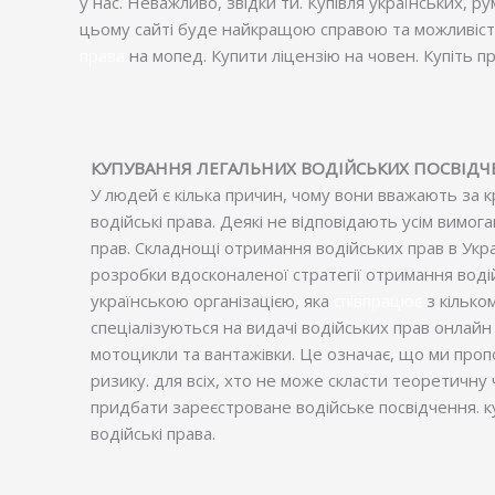
у нас. Неважливо, звідки ти. Купівля українських, 
цьому сайті буде найкращою справою та можливістю дл
права
на мопед. Купити ліцензію на човен. Купіть пра
КУПУВАННЯ ЛЕГАЛЬНИХ ВОДІЙСЬКИХ ПОСВІДЧЕН
У людей є кілька причин, чому вони вважають за к
водійські права. Деякі не відповідають усім вимо
прав. Складнощі отримання водійських прав в Укра
розробки вдосконаленої стратегії отримання водій
українською організацією, яка
співпрацює
з кілько
спеціалізуються на видачі водійських прав онлайн б
мотоцикли та вантажівки. Це означає, що ми проп
ризику. для всіх, хто не може скласти теоретичну 
придбати зареєстроване водійське посвідчення. ку
водійські права.