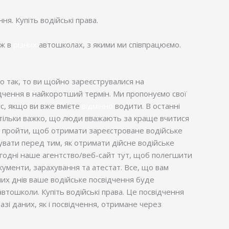
ня. Купіть водійські права.
ож в
різних
автошколах, з якими ми співпрацюємо.
що так, то ви щойно зареєструвалися на
дчення в найкоротший термін. Ми пропонуємо свої
ес, якщо ви вже вмієте
відмінно
водити. В останні
стільки важко, що люди вважають за краще вчитися
бно пройти, щоб отримати зареєстроване водійське
увати перед тим, як отримати дійсне водійське
ьогодні наше агентство/веб-сайт тут, щоб полегшити
окументи, зарахування та атестат. Все, що вам
чих днів ваше водійське посвідчення буде
втошколи. Купіть водійські права. Це посвідчення
азі даних, як і посвідчення, отримане через