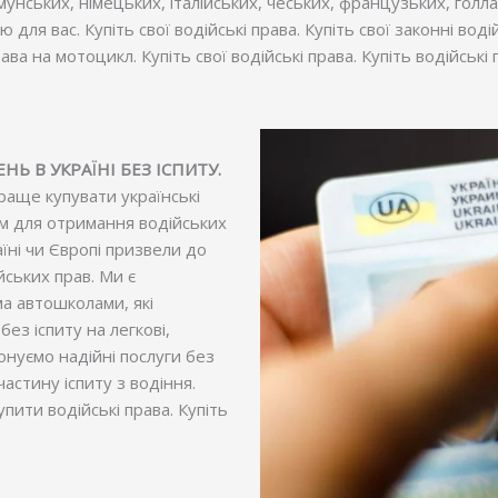
румунських, німецьких, італійських, чеських, французьких, го
я вас. Купіть свої водійські права. Купіть свої законні водійс
ва на мотоцикл. Купіть свої водійські права. Купіть водійські 
Ь В УКРАЇНІ БЕЗ ІСПИТУ.
раще купувати українські
гам для отримання водійських
їні чи Європі призвели до
ських прав. Ми є
ма автошколами, які
ез іспиту на легкові,
онуємо надійні послуги без
частину іспиту з водіння.
пити водійські права. Купіть