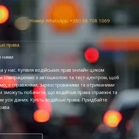
Номер WhatsApp: +380 68 708 1069
кі права.
з нами
 у нас. Купівля водійських прав онлайн цілком
. Ми співпрацюємо з автошколою та тест-центром, щоб
аємо, є справжніми, зареєстрованими та отриманими
ни зможуть побачити, що водійські права справжні та
м усіх даних. Купіть водійські права. Придбайте
рава.