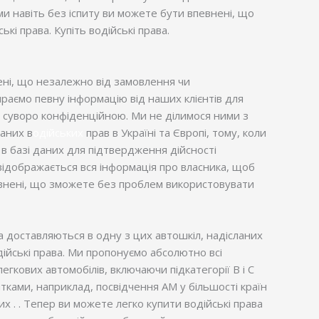
ми навіть без іспиту ви можете бути впевнені, що
кі права. Купіть водійські права.
ені, що незалежно від замовлення чи
раємо певну інформацію від наших клієнтів для
та суворо конфіденційною. Ми не ділимося ними з
даних в
одійських
прав в Україні та Європі, тому, коли
 в базі даних для підтвердження дійсності
 відображається вся інформація про власника, щоб
певнені, що зможете без проблем використовувати
ва доставляються в одну з цих автошкіл, надісланих
одійські права. Ми пропонуємо абсолютно всі
легкових автомобілів, включаючи підкатегорії В і С
ятками, наприклад, посвідчення AM у більшості країн
 . . Тепер ви можете легко купити водійські права