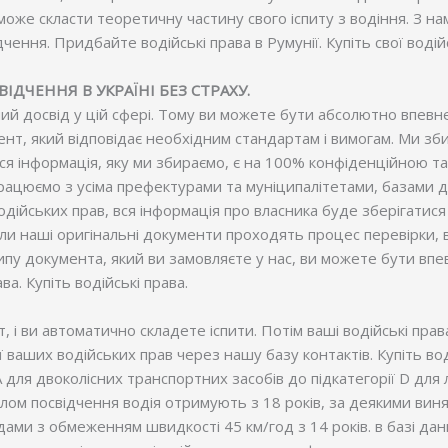
може скласти теоретичну частину свого іспиту з водіння. З на
ення. Придбайте водійські права в Румунії. Купіть свої водійсь
ДЧЕННЯ В УКРАЇНІ БЕЗ СТРАХУ.
ний досвід у цій сфері. Тому ви можете бути абсолютно впевн
нт, який відповідає необхідним стандартам і вимогам. Ми зби
 Уся інформація, яку ми збираємо, є на 100% конфіденційною 
працюємо з усіма префектурами та муніципалітетами, базами 
водійських прав, вся інформація про власника буде зберігатися
 коли наші оригінальні документи проходять процес перевірки,
типу документа, який ви замовляєте у нас, ви можете бути в
ва. Купіть водійські права.
 і ви автоматично складете іспити. Потім ваші водійські пра
ії ваших водійських прав через нашу базу контактів. Купіть в
ї А для двоколісних транспортних засобів до підкатегорії D для 
алом посвідчення водія отримують з 18 років, за деякими вин
ми з обмеженням швидкості 45 км/год з 14 років. в базі даних