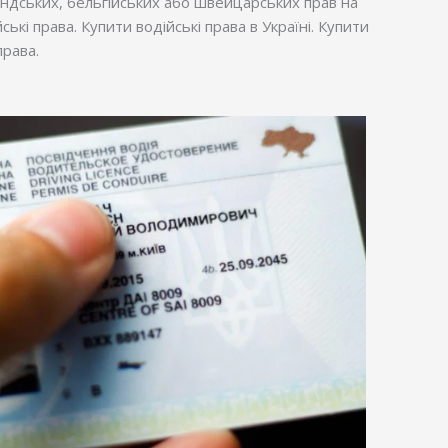
лландських, бельгійських або швейцарських прав на
ькі права. Купити водійські права в Україні. Купити
права.