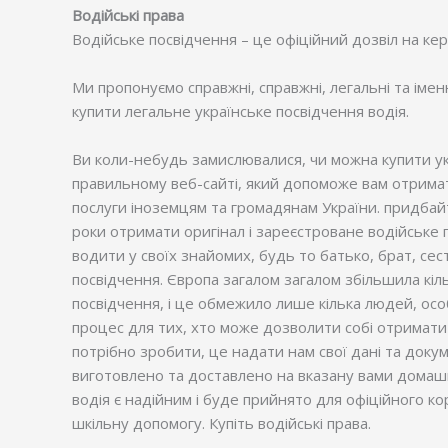
Водійські права
Водійське посвідчення – це офіційний дозвіл на керу
Ми пропонуємо справжні, справжні, легальні та іменн
купити легальне українське посвідчення водія.
Ви коли-небудь замислювалися, чи можна купити укра
правильному веб-сайті, який допоможе вам отримат
послуги іноземцям та громадянам України. придбайт
роки отримати оригінал і зареєстроване водійське
водити у своїх знайомих, будь то батько, брат, се
посвідчення. Європа загалом загалом збільшила кіль
посвідчення, і це обмежило лише кілька людей, осо
процес для тих, хто може дозволити собі отримати в
потрібно зробити, це надати нам свої дані та доку
виготовлено та доставлено на вказану вами домашню
водія є надійним і буде прийнято для офіційного ко
шкільну допомогу. Купіть водійські права.