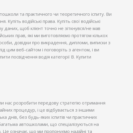
тошколи та практичного чи теоретичного іспиту. Ви
 Купіть водійські права. Купіть свої водійські
у даних, щоб клієнт точно не зіткнувся/не мав
йських прав, які ми виготовляємо протягом кількох
 особи, довідки про викрадення, дипломи, виписки з
д цим веб-сайтом і поговоріть з агентом, і ви
упити посвідчення водія категорії В. Купити
сили нас розробити передову стратегію отримання
чайних процедур, і це відбувається з іншими
лька днів, без будь-яких іспитів чи практичних
з багатьма автошколами, що спеціалізуються на
ва. Це означає, що ми пропонуємо надійні та