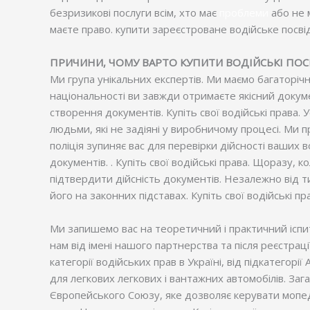
безризикові послуги всім, хто має
проблеми
або не 
маєте право. купити зареєстроване водійське посвідч
ПРИЧИНИ, ЧОМУ ВАРТО КУПИТИ ВОДІЙСЬКІ ПОСВІ
Ми група унікальних експертів. Ми маємо багаторіч
національності ви завжди отримаєте якісний докуме
створення документів. Купіть свої водійські права.
людьми, які не задіяні у виробничому процесі. Ми 
поліція зупиняє вас для перевірки дійсності ваших 
документів. . Купіть свої водійські права. Щоразу,
підтвердити дійсність документів. Незалежно від 
його на законних підставах. Купіть свої водійські пра
Ми запишемо вас на теоретичний і практичний іспит,
нам від імені нашого партнерства та після реєстрац
категорії водійських прав в Україні, від підкатегорі
для легкових легкових і вантажних автомобілів. Заг
Європейського Союзу, яке дозволяє керувати мопеда