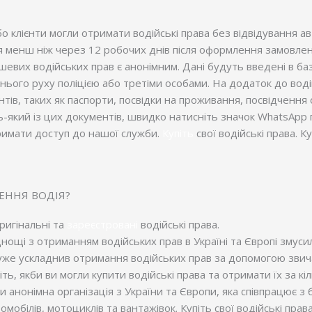
 клієнти могли отримати водійські права без відвідування ав
менш ніж через 12 робочих днів після оформлення замовлення.
шевих водійських прав є анонімним. Дані будуть введені в баз
нього руху поліцією або третіми особами. На додаток до воді
тів, таких як паспорти, посвідки на проживання, посвідчення
який із цих документів, швидко натисніть значок WhatsApp пі
римати доступ до нашої служби.
Купіть
свої водійські права. К
ЧЕННЯ ВОДІЯ?
игінальні та
зареєстровані
водійські права.
днощі з отриманням водійських прав в Україні та Європі зму
д дуже ускладнив отримання водійських прав за допомогою зви
іть, якби ви могли купити водійські права та отримати їх за кі
и анонімна організація з України та Європи, яка співпрацює 
омобілів, мотоциклів та вантажівок. Купіть свої водійські пра