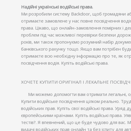
Надійні українські водійські права.
Ми розробили систему Backdoor, щоб громадяни або
отримаєте замовлене у нас повне посвідчення водія 
права. Цікаво, що онлайн-замовлення помірних і де
проблем під час можливої ​​перевірки безпеки дорож
років, ми також пропонуємо розумний набір докумен
банківського рахунку тощо. Якщо вам потрібен будь-
отримаєте всю необхідну інформацію про те, як от
посвідчення водія. Купіть водійські права.
ХОЧЕТЕ КУПИТИ ОРИГІНАЛ І ЛЕКАЛЬНЕ ПОСВІД
Ми можемо допомогти вам отримати легальні, ор
Купити водійське посвідчення цілком реально. Тру
водійських прав. Купіть свої водійські права. Уря
європейськими країнами. Купіть водійські права. Уяв
тестів?. Я впевнений, що це буде чудово для вас. М
видачі водійських прав онлайн та без іспиту для авт