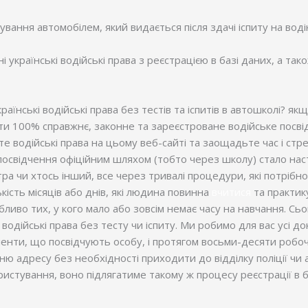
вання автомобілем, який видається після здачі іспиту на водін
і українські водійські права з реєстрацією в базі даних, а так
їнські водійські права без тестів та іспитів в автошколі? як
и 100% справжнє, законне та зареєстроване водійське посві
е водійські права на цьому веб-сайті та заощадьте час і стр
 посвідчення офіційним шляхом (тобто через школу) стало на
стра чи хтось інший, все через тривалі процедури, які потрі
кість місяців або днів, які людина повинна
вчитися
та практик
бливо тих, у кого мало або зовсім немає часу на навчання. С
одійські права без тесту чи іспиту. Ми робимо для вас усі д
менти, що посвідчують особу, і протягом восьми-десяти робо
 адресу без необхідності приходити до відділку поліції чи а
ристування, воно підлягатиме такому ж процесу реєстрації в б