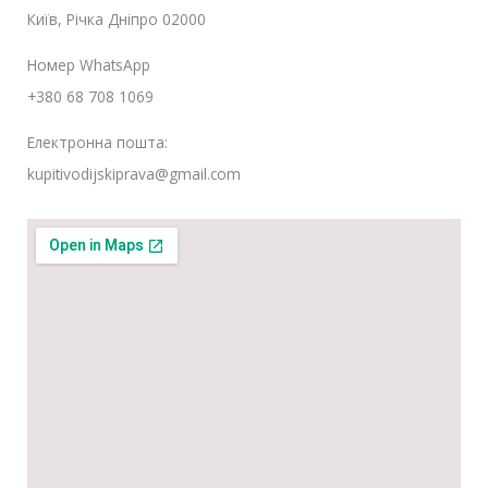
м
Київ, Річка Дніпро 02000
л
е
Номер WhatsApp
н
+380 68 708 1069
н
я
Електронна пошта:
*
kupitivodijskiprava@gmail.com