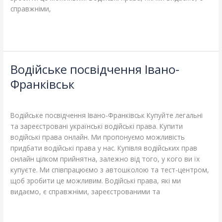
справжніми,
Read More »
Водійське посвідчення Івано-
Водійське
посвідчення
Франківськ
Івано-
Leave a Comment
/
Blog
/
adelheidallis
Франківськ
Водійське посвідчення Івано-Франківськ Купуйте легальні
та зареєстровані українські водійські права. Купити
водійські права онлайн. Ми пропонуємо можливість
придбати водійські права у нас. Купівля водійських прав
онлайн цілком прийнятна, залежно від того, у кого ви їх
купуєте. Ми співпрацюємо з автошколою та тест-центром,
щоб зробити це можливим. Водійські права, які ми
видаємо, є справжніми, зареєстрованими та
Read More »