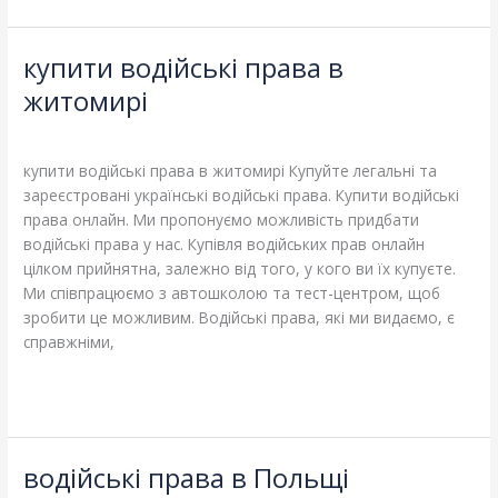
купити водійські права в
купити
водійські
житомирі
права
Leave a Comment
/
Blog
/
adelheidallis
в
житомирі
купити водійські права в житомирі Купуйте легальні та
зареєстровані українські водійські права. Купити водійські
права онлайн. Ми пропонуємо можливість придбати
водійські права у нас. Купівля водійських прав онлайн
цілком прийнятна, залежно від того, у кого ви їх купуєте.
Ми співпрацюємо з автошколою та тест-центром, щоб
зробити це можливим. Водійські права, які ми видаємо, є
справжніми,
Read More »
водійські права в Польщі
водійські
права