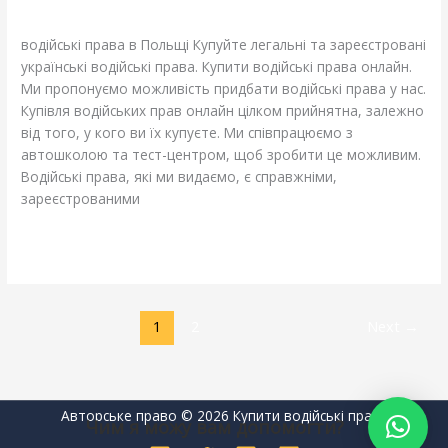
Leave a Comment
/
Blog
/
adelheidallis
в
Польщі
водійські права в Польщі Купуйте легальні та зареєстровані
українські водійські права. Купити водійські права онлайн.
Ми пропонуємо можливість придбати водійські права у нас.
Купівля водійських прав онлайн цілком прийнятна, залежно
від того, у кого ви їх купуєте. Ми співпрацюємо з
автошколою та тест-центром, щоб зробити це можливим.
Водійські права, які ми видаємо, є справжніми,
зареєстрованими
Read More »
1
2
Next
→
Авторське право © 2026 Купити водійські права
Чим я можу вам допомогти?