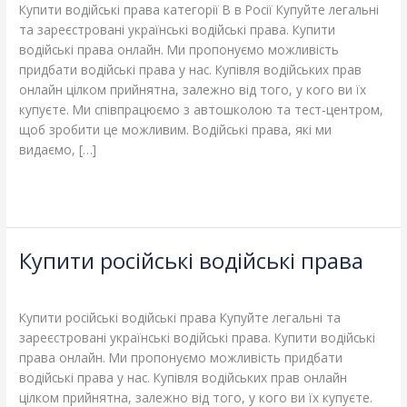
B
Купити водійські права категорії B в Росії Купуйте легальні
в
та зареєстровані українські водійські права. Купити
Росії
водійські права онлайн. Ми пропонуємо можливість
придбати водійські права у нас. Купівля водійських прав
онлайн цілком прийнятна, залежно від того, у кого ви їх
купуєте. Ми співпрацюємо з автошколою та тест-центром,
щоб зробити це можливим. Водійські права, які ми
видаємо, […]
Read More »
Купити російські водійські права
Купити
російські
Leave a Comment
/
Blog
/
adelheidallis
водійські
права
Купити російські водійські права Купуйте легальні та
зареєстровані українські водійські права. Купити водійські
права онлайн. Ми пропонуємо можливість придбати
водійські права у нас. Купівля водійських прав онлайн
цілком прийнятна, залежно від того, у кого ви їх купуєте.