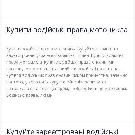
Read More »
Купити водійські права мотоцикла
Купити
водійські
Leave a Comment
/
Blog
/
adelheidallis
права
мотоцикла
Купити водійські права мотоцикла Купуйте легальні та
зареєстровані українські водійські права. Купити водійські
права мотоцикла. Купити водійські права онлайн. Ми
пропонуємо можливість придбати водійські права у нас.
Купівля водійських прав онлайн цілком прийнятна, залежно
від того, у кого ви їх купуєте. Ми співпрацюємо з
автошколою та тест-центром, щоб зробити це можливим.
Водійські права, які ми
Read More »
Купуйте зареєстровані водійські
Купуйте