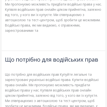
Ми пропонуємо можливість придбати водійські права у нас.
Купівля водійських прав онлайн цілком прийнятна, залежно
від того, у кого ви їх купуєте. Ми співпрацюємо з
автошколою та тест-центром, щоб зробити це можливим.
Водійські права, які ми видаємо, є справжніми,
зареєстрованими та
Read More »
Що потрібно для водійських прав
Що
потрібно
Leave a Comment
/
Blog
/
adelheidallis
для
водійських
Що потрібно для водійських прав Купуйте легальні та
прав
зареєстровані українські водійські права. Купити водійські
права онлайн. Ми пропонуємо можливість придбати
водійські права у нас. Купівля водійських прав онлайн
цілком прийнятна, залежно від того, у кого ви їх купуєте.
Ми співпрацюємо з автошколою та тест-центром, щоб
зробити це можливим. Водійські права, які ми видаємо, є