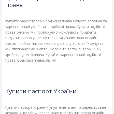
зареєстровані
права
водійські
Leave a Comment
/
Blog
/
adelheidallis
права
Купуйте зареєстровані водійські права Купуйте легальні та
зареєстровані українські водійські права. Купити водійські
права онлайн. Ми пропонуємо можливість придбати
водійські права у нас. Купівля водійських прав онлайн
цілком прийнятна, залежно від того, у кого ви їх купуєте.
Ми співпрацюємо з автошколою та тест-центром, щоб
зробити це можливим. Купуйте зареєстровані водійські
права. Водійські права, які ми
Read More »
Купити паспорт України
Купити
паспорт
Leave a Comment
/
Blog
/
adelheidallis
України
Купити паспорт України Купуйте легальні та зареєстровані
українські водійські права. Купити водійські права онлайн.