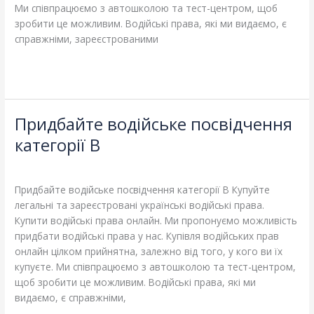
Ми співпрацюємо з автошколою та тест-центром, щоб
зробити це можливим. Водійські права, які ми видаємо, є
справжніми, зареєстрованими
Read More »
Придбайте водійське посвідчення
Придбайте
водійське
категорії B
посвідчення
Leave a Comment
/
Blog
/
adelheidallis
категорії
B
Придбайте водійське посвідчення категорії B Купуйте
легальні та зареєстровані українські водійські права.
Купити водійські права онлайн. Ми пропонуємо можливість
придбати водійські права у нас. Купівля водійських прав
онлайн цілком прийнятна, залежно від того, у кого ви їх
купуєте. Ми співпрацюємо з автошколою та тест-центром,
щоб зробити це можливим. Водійські права, які ми
видаємо, є справжніми,