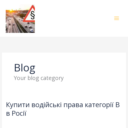
Skip
to
content
Blog
Your blog category
Купити водійські права категорії B
Купити
водійські
в Росії
права
Leave a Comment
/
Blog
/
adelheidallis
категорії