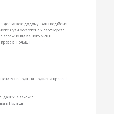
 з доставкою додому. Ваші водійські
е може бути оскаржена.У партнерстві
іл залежно від вашого місця
 права в Польщі.
іспиту на водіння. водійські права в
зі даних, а також в
різних
ава в Польщі.