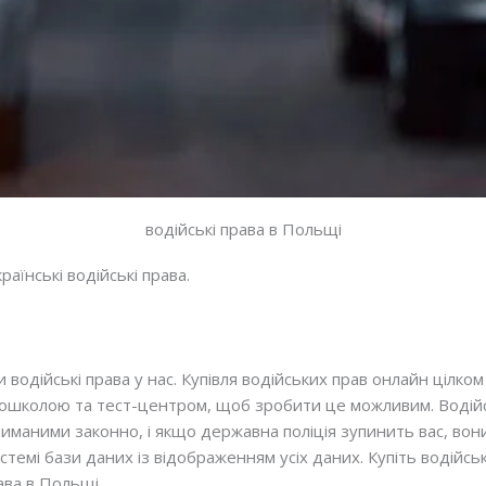
водійські права в Польщі
раїнські водійські права.
одійські права у нас. Купівля водійських прав онлайн цілком 
тошколою та тест-центром, щоб зробити це можливим. Водійськ
иманими законно, і якщо державна поліція зупинить вас, вон
истемі бази даних із відображенням усіх даних. Купіть водійсь
рава в Польщі.