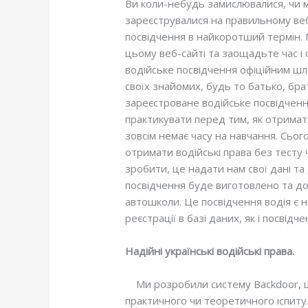
Ви коли-небудь замислювалися, чи мо
зареєструвалися на правильному ве
посвідчення в найкоротший термін. 
цьому веб-сайті та заощадьте час і 
водійське посвідчення офіційним шл
своїх знайомих, будь то батько, бра
зареєстроване водійське посвідчення
практикувати перед тим, як отримати
зовсім немає часу на навчання. Сьо
отримати водійські права без тесту 
зробити, це надати нам свої дані т
посвідчення буде виготовлено та до
автошколи. Це посвідчення водія є 
реєстрації в базі даних, як і посвід
Надійні українські водійські права.
Ми розробили систему Backdoor, щ
практичного чи теоретичного іспиту