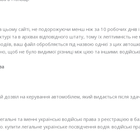
 цьому сайті, не подорожуючи менш ніж за 10 робочих днів і
турі та в архівах відповідного штату, тому їх легітимність н
одіїв, ваш файл обробляється під назвою однієї з цих автошк
о, щоб не було видимої різниці між цією та іншими. водійські
ва
 дозвіл на керування автомобілем, який видається після здачі 
гальні та іменні українські водійські права з реєстрацією в ба
. купити легальне українське посвідчення водія. водійські пр