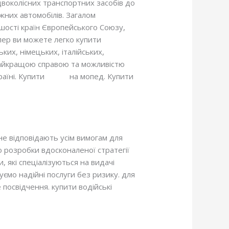
я двоколісних транспортних засобів до
ажних автомобілів. Загалом
ьшості країн Європейського Союзу,
епер ви можете легко купити
ьких, німецьких, італійських,
 найкращою справою та можливістю
країні. Купити
права
на мопед. Купити
 не відповідають усім вимогам для
о розробки вдосконаленої стратегії
, які спеціалізуються на видачі
уємо надійні послуги без ризику. для
 посвідчення. купити водійські