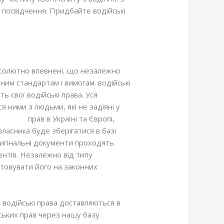
е посвідчення. Придбайте водійські
абсолютно впевнені, що незалежно
ним стандартам і вимогам. водійські
ь свої водійські права. Уся
 ними з людьми, які не задіяні у
ійських
прав в Україні та Європі,
власника буде зберігатися в базі
оригінальні документи проходять
ентів. Незалежно від типу
стовувати його на законних
і водійські права доставляються в
йських прав через нашу базу