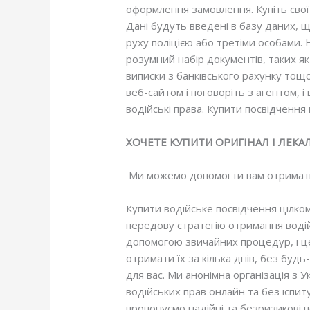
оформлення замовлення. Купіть свої 
Дані будуть введені в базу даних, 
руху поліцією або третіми особами. 
розумний набір документів, таких як
виписки з банківського рахунку тощ
веб-сайтом і поговоріть з агентом, 
водійські права. Купити посвідчення 
ХОЧЕТЕ КУПИТИ ОРИГІНАЛ І ЛЕК
Ми можемо допомогти вам отримати 
Купити водійське посвідчення цілко
передову стратегію отримання водійс
допомогою звичайних процедур, і це 
отримати їх за кілька днів, без будь
для вас. Ми анонімна організація з 
водійських прав онлайн та без іспиту
пропонуємо надійні та безризикові п