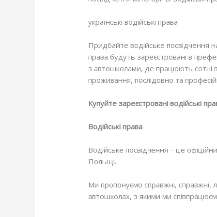
українські водійські права
Придбайте водійське посвідчення на
права будуть зареєстровані в префек
з автошколами, де працюють сотні в
проживання, послідовно та професійн
Купуйте зареєстровані водійські пра
Водійські права
Водійське посвідчення – це офіційний
Польщі.
Ми пропонуємо справжні, справжні, ле
автошколах, з якими ми співпрацюємо