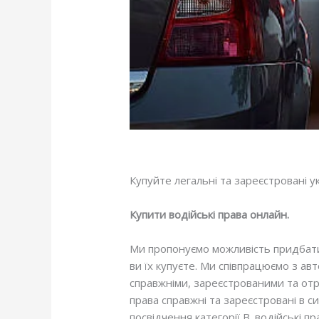
Купуйте легальні та зареєстровані ук
Купити водійські права онлайн.
Ми пропонуємо можливість придбати в
ви їх купуєте. Ми співпрацюємо з ав
справжніми, зареєстрованими та отр
права справжні та зареєстровані в с
посвідчення категорії B. водійські п