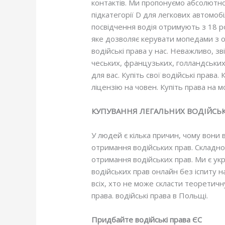
контактів. Ми пропонуємо абсолютно в
підкатегорії D для легкових автомобі
посвідчення водія отримують з 18 р
яке дозволяє керувати мопедами з об
водійські права у нас. Неважливо, зв
чеських, французьких, голландськи
для вас. Купіть свої водійські права.
ліцензію на човен. Купіть права на мо
КУПУВАННЯ ЛЕГАЛЬНИХ ВОДІЙСЬКИ
У людей є кілька причин, чому вони 
отримання водійських прав. Складно
отримання водійських прав. Ми є укр
водійських прав онлайн без іспиту н
всіх, хто не може скласти теоретичн
права. водійські права в Польщі.
Придбайте водійські права ЄС