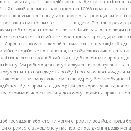
жна купити українські водійські права без тестів та іспитів 
б-сайті, який допоможе вам отримати 100% справжнє, законне
Ми пропонуємо свої послуги іноземцям та громадянам України.
стрес, якщо ви вже вмієте
відмінно
водити. В останні роки отр
яхом (тобто через школу) стало настільки важко, що люди в
т, сестра чи хтось інший, все через тривалі процедури, які 
. Європа загалом загалом збільшила кількість місяців або дні
 дійсне водійське посвідчення, і це обмежило лише кілька лю
годні наше агентство/веб-сайт тут, щоб полегшити процес для
чи іспиту. Ми робимо для вас усі документи, зарахування та а
а документи, що посвідчують особу, і протягом восьми-десяти
ставлено на вказану вами домашню адресу без необхідності п
надійним і буде прийнято для офіційного користування, воно 
чення, отримане через шкільну допомогу. водійські права в Пол
об громадяни або клієнти могли отримати водійські права бе
. Ви отримаєте замовлене у нас повне посвідчення водія менш