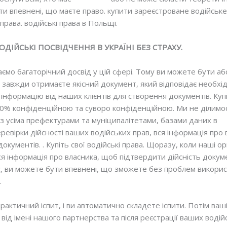
ти впевнені, що маєте право. купити зареєстроване водійськ
і права. водійські права в Польщі.
ДІЙСЬКІ ПОСВІДЧЕННЯ В УКРАЇНІ БЕЗ СТРАХУ.
маємо багаторічний досвід у цій сфері. Тому ви можете бути 
 завжди отримаєте якісний документ, який відповідає необхід
нформацію від наших клієнтів для створення документів. Купіт
00% конфіденційною та суворо конфіденційною. Ми не ділимося
 усіма префектурами та муніципалітетами, базами даних в
од
еревірки дійсності ваших водійських прав, вся інформація про 
окументів. . Купіть свої водійські права. Щоразу, коли наші 
ся інформація про власника, щоб підтвердити дійсність докум
с, ви можете бути впевнені, що зможете без проблем викори
.
актичний іспит, і ви автоматично складете іспити. Потім ваш
 від імені нашого партнерства та після реєстрації ваших воді