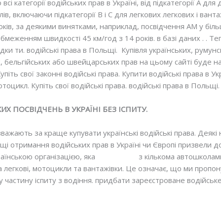
сі категорії водійських прав в Україні, від підкатегорії А дл
лів, включаючи підкатегорії В і С для легкових легкових і вант
оків, за деякими винятками, наприклад, посвідчення AM у біл
меженням швидкості 45 км/год з 14 років. в базі даних . . Т
ідки ти. водійські права в Польщі. Купівля українських, румунс
х, бельгійських або швейцарських прав на цьому сайті буде
 Купіть свої законні водійські права. Купити водійські права в У
тоцикл. Купіть свої водійські права. водійські права в Польщі.
Х ПОСВІДЧЕНЬ В УКРАЇНІ БЕЗ ІСПИТУ.
вважають за краще купувати українські водійські права. Деякі
щі отримання водійських прав в Україні чи Європі призвели д
аїнською організацією, яка
співпрацює
з кількома автошколами
а легкові, мотоцикли та вантажівки. Це означає, що ми пропон
у частину іспиту з водіння. придбати зареєстроване водійське