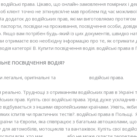
водійські права. Цікаво, що онлайн-замовлення помірних і де
щоб клієнт точно не зіткнувся/не мав проблем під час можлив
На додаток до водійських прав, які ми виготовляємо протягом 
 паспорти, посвідки на проживання, посвідчення особи, довід
о. Якщо вам потрібен будь-який із цих документів, швидко на
і ви отримаєте всю необхідну інформацію про те, як отримати
водія категорії В. Купити посвідчення водія. водійські права в
АЛЬНЕ ПОСВІДЧЕННЯ ВОДІЯ?
легальні, оригінальні та
зареєстровані
водійські права.
м реально. Труднощі з отриманням водійських прав в Україні 
ьких прав. Купіть свої водійські права. Уряд дуже ускладнив
відбувається з іншими європейськими країнами. Уявіть, якби 
-яких іспитів чи практичних тестів?. водійські права в Польщ
України та Європи, яка співпрацює з багатьма автошколами, що
 для автомобілів, мотоциклів та вантажівок. Купіть свої водій
ослуги всім, хто має
проблеми
або не може скласти теоретичну