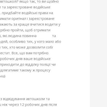
в автошколі? якщо так, то ви щойно
 та зареєстроване водійське
 придбайте водійські права на
имати оригінал і зареєстроване
важають за краще вчитися водити у
потрібно пройти, щоб отримати
в, які людина повинна
вчитися
та
дей, особливо тих, у кого мало або
 тих, хто може дозволити собі
тестат. Все, що вам потрібно
 робочих днів ваше водійське
риходити до відділку поліції чи
підлягатиме такому ж процесу
ьщі.
з відвідування автошколи та
 ніж через 12 робочих днів після