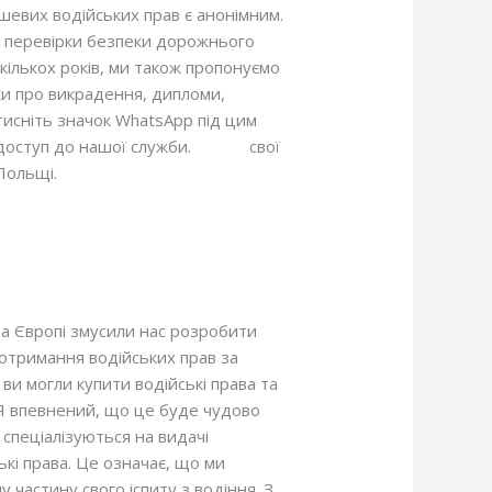
шевих водійських прав є анонімним.
ої перевірки безпеки дорожнього
кількох років, ми також пропонуємо
ки про викрадення, дипломи,
тисніть значок WhatsApp під цим
 доступ до нашої служби.
Купіть
свої
 Польщі.
та Європі змусили нас розробити
 отримання водійських прав за
ви могли купити водійські права та
і. Я впевнений, що це буде чудово
 спеціалізуються на видачі
ські права. Це означає, що ми
 частину свого іспиту з водіння. З