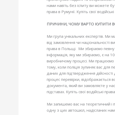
нами навіть без іспиту ви можете бу
права в Румунії. Купіть свої водійськ
ПРИЧИНИ, ЧОМУ ВАРТО КУПИТИ ВО
Ми група унікальних експертів. Ми 
від замовлення чи національності ви
права в Польщі. Ми збираємо певну і
інформація, яку ми збираємо, є на 1
виробничому процесі. Ми працюємо з
тому, коли поліція зупиняє вас для п
даних для підтвердження дійсності д
процес перевірки, відображається в
документа, який ви замовляєте у на
підставах. Купіть свої водійські права
Ми запишемо вас на теоретичний і пр
одну з цих автошкіл, надісланих нам