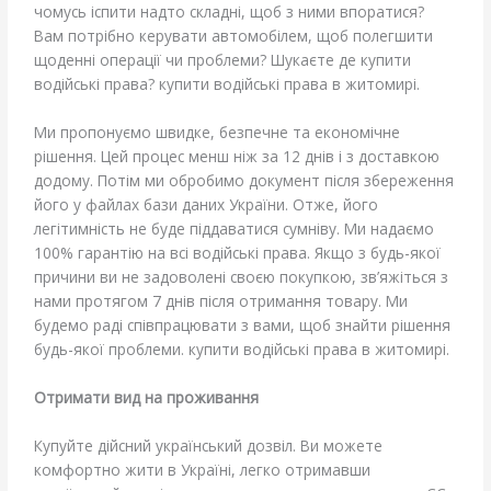
чомусь іспити надто складні, щоб з ними впоратися?
Вам потрібно керувати автомобілем, щоб полегшити
щоденні операції чи проблеми? Шукаєте де купити
водійські права? купити водійські права в житомирі.
Ми пропонуємо швидке, безпечне та економічне
рішення. Цей процес менш ніж за 12 днів і з доставкою
додому. Потім ми обробимо документ після збереження
його у файлах бази даних України. Отже, його
легітимність не буде піддаватися сумніву. Ми надаємо
100% гарантію на всі водійські права. Якщо з будь-якої
причини ви не задоволені своєю покупкою, зв’яжіться з
нами протягом 7 днів після отримання товару. Ми
будемо раді співпрацювати з вами, щоб знайти рішення
будь-якої проблеми. купити водійські права в житомирі.
Отримати вид на проживання
Купуйте дійсний український дозвіл. Ви можете
комфортно жити в Україні, легко отримавши