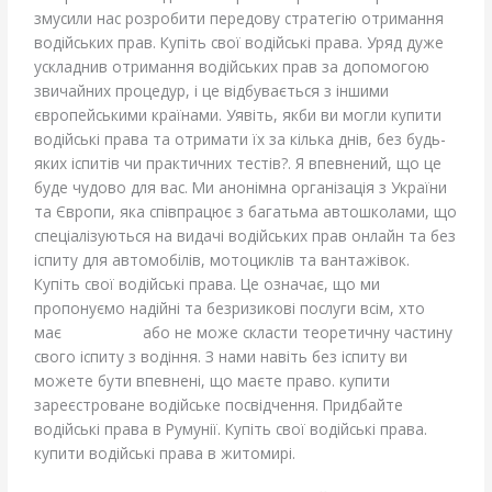
змусили нас розробити передову стратегію отримання
водійських прав. Купіть свої водійські права. Уряд дуже
ускладнив отримання водійських прав за допомогою
звичайних процедур, і це відбувається з іншими
європейськими країнами. Уявіть, якби ви могли купити
водійські права та отримати їх за кілька днів, без будь-
яких іспитів чи практичних тестів?. Я впевнений, що це
буде чудово для вас. Ми анонімна організація з України
та Європи, яка співпрацює з багатьма автошколами, що
спеціалізуються на видачі водійських прав онлайн та без
іспиту для автомобілів, мотоциклів та вантажівок.
Купіть свої водійські права. Це означає, що ми
пропонуємо надійні та безризикові послуги всім, хто
має
проблеми
або не може скласти теоретичну частину
свого іспиту з водіння. З нами навіть без іспиту ви
можете бути впевнені, що маєте право. купити
зареєстроване водійське посвідчення. Придбайте
водійські права в Румунії. Купіть свої водійські права.
купити водійські права в житомирі.