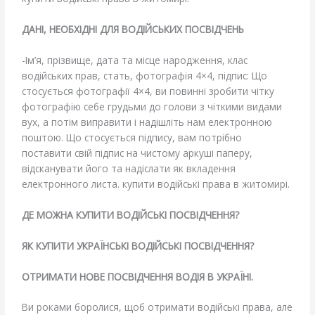
ДАНІ, НЕОБХІДНІ ДЛЯ ВОДІЙСЬКИХ ПОСВІДЧЕНЬ
-Ім’я, прізвище, дата та місце народження, клас
водійських прав, стать, фотографія 4×4, підпис: Що
стосується фотографії 4×4, ви повинні зробити чітку
фотографію себе грудьми до голови з чіткими видами
вух, а потім виправити і надішліть нам електронною
поштою. Що стосується підпису, вам потрібно
поставити свій підпис на чистому аркуші паперу,
відсканувати його та надіслати як вкладення
електронного листа. купити водійські права в житомирі.
ДЕ МОЖНА КУПИТИ ВОДІЙСЬКІ ПОСВІДЧЕННЯ?
ЯК КУПИТИ УКРАЇНСЬКІ ВОДІЙСЬКІ ПОСВІДЧЕННЯ?
ОТРИМАТИ НОВЕ ПОСВІДЧЕННЯ ВОДІЯ В УКРАЇНІ.
Ви роками боролися, щоб отримати водійські права, але