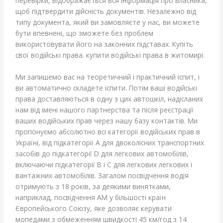
перевірки, відображається вся інформація про власника,
щоб підтвердити дійсність документів. Незалежно від
типу документа, який ви замовляєте у нас, ви можете
бути впевнені, що зможете без проблем
використовувати його на законних підставах. Купіть
свої водійські права. купити водійські права в житомирі.
Ми запишемо вас на теоретичний і практичний іспит, і
ви автоматично складете іспити. Потім ваші водійські
права доставляються в одну з цих автошкіл, надісланих
нам від імені нашого партнерства та після реєстрації
ваших водійських прав через нашу базу контактів. Ми
пропонуємо абсолютно всі категорії водійських прав в
Україні, від підкатегорії А для двоколісних транспортних
засобів до підкатегорії D для легкових автомобілів,
включаючи підкатегорії В і С для легкових легкових і
вантажних автомобілів. Загалом посвідчення водія
отримують з 18 років, за деякими винятками,
наприклад, посвідчення AM у більшості країн
Європейського Союзу, яке дозволяє керувати
мопедами з обмеженням швидкості 45 км/год з 14