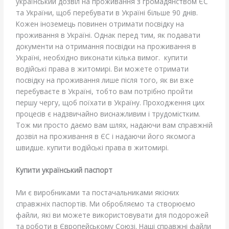
український дозвіл на проживання з громадянством ЄС
та України, щоб перебувати в Україні більше 90 днів.
Кожен іноземець повинен отримати посвідку на
проживання в Україні. Однак перед тим, як подавати
документи на отримання посвідки на проживання в
Україні, необхідно виконати кілька вимог. купити
водійські права в житомирі. Ви можете отримати
посвідку на проживання лише після того, як ви вже
перебуваєте в Україні, тобто вам потрібно пройти
першу чергу, щоб поїхати в Україну. Проходження цих
процесів є надзвичайно виснажливим і трудомістким.
Тож ми просто даємо вам шлях, надаючи вам справжній
дозвіл на проживання в ЄС і надаючи його якомога
швидше. купити водійські права в житомирі.
Купити український паспорт
Ми є виробниками та постачальниками якісних
справжніх паспортів. Ми обробляємо та створюємо
файли, які ви можете використовувати для подорожей
та роботи в Європейському Союзі. Наші справжні файли