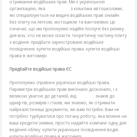
отримання водійських прав. Ми є українською
організацією, яка
співпрацює
з кількома автошколами,
які спеціалізуються на видачі водійських прав онлайн
без іспиту на легкові, мотоцикли та вантажівки. Це
означає, що ми пропонуємо надійні послуги без ризику.
для всіх, хто не може скласти теоретичну частину іспиту
з водіння. придбати зареєстроване водійське
посвідчення. купити водійські права. купити водійські
права в житомирі.
Придбайте водійські права ЄС
Пропонуємо справжні українські водійські права.
Параметри водійських прав виконано досконало, і з
великою увагою до деталей, від
водяних
знаків до
шрифтів, розмірів і стилів, ми знаємо, як отримати
найреалістичніші документи, які вам потрібні. Вам не
потрібно турбуватися про погану роботу, яка вплине на
ваші кредитні заявки, просто надайте компанії одну для
ведення обліку. купити українське посвідчення водія.
купити водійські права в житомирі.