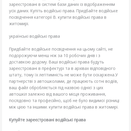
зареєстровані в системі бази даних із відображенням
усіх даних. Купіть водійські права. Придбайте водійське
посвідчення категорії B. купити водійські права в
житомирі.
українські водійські права
Придбайте водійське посвідчення на цьому сайті, не
подорожуючи менш ніж за 10 робочих днів і з
доставкою додому. Ваші водійські права будуть
зареєстровані в префектурі та в архівах відповідного
штату, тому їх легітимність не може бути оскаржена.У
партнерстві з автошколами, де працюють сотні водіїв,
ваш файл обробляється під назвою однієї з цих
автошкіл залежно від вашого місця проживання,
послідовно та професійно, щоб не було видимої різниці
між цією та іншими. купити водійські права в житомирі.
Купуйте зареєстровані водійські права