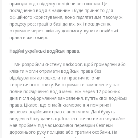
приходити до відділку поліції чи автошколи. Це
посвідчення водія є надійним і буде прийнято для
офіційного користування, воно підлягатиме такому ж
процесу реєстрації в базі даних, як і посвідчення,
отримане через шкільну допомогу. купити водійські
права в житомирі.
Надійні українські водійські права.
Ми розробили систему Backdoor, щоб громадяни або
клієнти могли отримати водійські права без
відвідування автошколи та практичного чи
теоретичного іспиту. Ви отримаєте замовлене у нас
повне посвідчення водія менш ніж через 12 робочих
днів після оформлення замовлення. Купіть свої водійські
права. Цікаво, що онлайн-замовлення помірних і
дешевих водійських прав є анонімним. Дані будуть
введені в базу даних, щоб клієнт точно не зіткнувся/не
мав проблем під час можливої перевірки безпеки
дорожнього руху поліцією або третіми особами. На