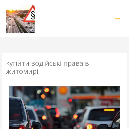
Skip
to
content
купити водійські права в
житомирі
Leave a Comment
/
Blog
/ By
adelheidallis