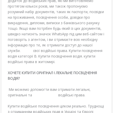
додаток до водійських прав, які ми виготовляємо
протягом кількох років, ми також пропонуємо
розумний набір документів, таких як паспорти, посвідки
на проживання, посвідчення особи, довідки про
викрадення, дипломи, виписки з банківського рахунку
тощо. Якщо вам потрібен будь-який із цих документів,
швидко натисніть значок WhatsApp під цим веб-сайтом і
поговоріть з агентом, і ви отримаєте всю необхідну
інформацію про те, як отримати доступ до нашої
служби.
Купіть
свої водійські права. Купити посвідчення
водія категорії В. Купити посвідчення водія. купити
водійські права в житомирі.
ХОЧЕТЕ КУПИТИ ОРИГІНАЛ І ЛЕКАЛЬНЕ ПОСВІДЧЕННЯ
ВОДІЯ?
Ми можемо допомогти вам отримати легальні,
оригінальні та
зареєстровані
водійські права.
Купити водійське посвідчення цілком реально. Труднощі
з отриманням водійських прав в Україні та Європі