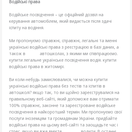
Водійські права
Водійське посвідчення – це офіційний дозвіл на
керування автомобілем, який видається після здачі
іспиту на водіння.
Ми пропонуємо справжні, справжні, легальні та іменні
українські водійські права з реєстрацією в базі даних, а
також в
різних
автошколах, з якими ми співпрацюємо.
купити легальне українське посвідчення водія. купити
водійські права в житомирі.
Ви коли-небудь замислювалися, чи можна купити
українські водійські права без тестів та іспитів в
автошколі? якщо так, то ви щойно зареєструвалися на
правильному веб-сайті, який допоможе вам отримати
100% справжнє, законне та зареєстроване водійське
посвідчення в найкоротший термін. Ми пропонуємо свої
послуги іноземцям та громадянам України. придбайте
водійські права на цьому веб-сайті та заощадьте час і
стрес, якщо ви вже вмієте
відмінно
водити. В останні