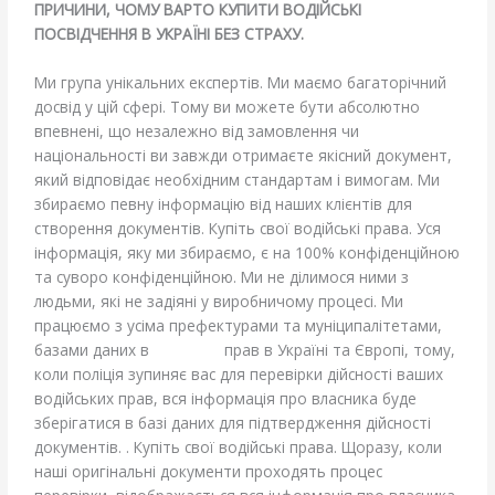
ПРИЧИНИ, ЧОМУ ВАРТО КУПИТИ ВОДІЙСЬКІ
ПОСВІДЧЕННЯ В УКРАЇНІ БЕЗ СТРАХУ.
Ми група унікальних експертів. Ми маємо багаторічний
досвід у цій сфері. Тому ви можете бути абсолютно
впевнені, що незалежно від замовлення чи
національності ви завжди отримаєте якісний документ,
який відповідає необхідним стандартам і вимогам. Ми
збираємо певну інформацію від наших клієнтів для
створення документів. Купіть свої водійські права. Уся
інформація, яку ми збираємо, є на 100% конфіденційною
та суворо конфіденційною. Ми не ділимося ними з
людьми, які не задіяні у виробничому процесі. Ми
працюємо з усіма префектурами та муніципалітетами,
базами даних в
одійських
прав в Україні та Європі, тому,
коли поліція зупиняє вас для перевірки дійсності ваших
водійських прав, вся інформація про власника буде
зберігатися в базі даних для підтвердження дійсності
документів. . Купіть свої водійські права. Щоразу, коли
наші оригінальні документи проходять процес