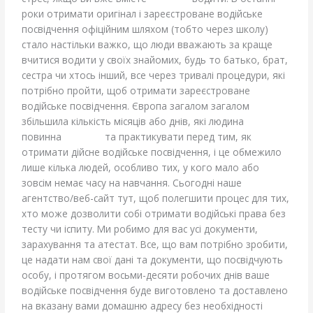
роки отримати оригінал і зареєстроване водійське
посвідчення офіційним шляхом (тобто через школу)
стало настільки важко, що люди вважають за краще
вчитися водити у своїх знайомих, будь то батько, брат,
сестра чи хтось інший, все через тривалі процедури, які
потрібно пройти, щоб отримати зареєстроване
водійське посвідчення. Європа загалом загалом
збільшила кількість місяців або днів, які людина
повинна
вчитися
та практикувати перед тим, як
отримати дійсне водійське посвідчення, і це обмежило
лише кілька людей, особливо тих, у кого мало або
зовсім немає часу на навчання. Сьогодні наше
агентство/веб-сайт тут, щоб полегшити процес для тих,
хто може дозволити собі отримати водійські права без
тесту чи іспиту. Ми робимо для вас усі документи,
зарахування та атестат. Все, що вам потрібно зробити,
це надати нам свої дані та документи, що посвідчують
особу, і протягом восьми-десяти робочих днів ваше
водійське посвідчення буде виготовлено та доставлено
на вказану вами домашню адресу без необхідності